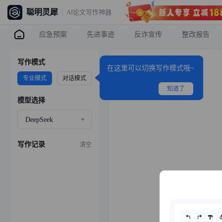
聪明灵犀
AI论文写作神器
想汇报
应急预案
先进事迹
反诈宣传
整改报告
写作模式
在这里可以切换写作模式哦~
专业模式
对话模式
知道了
模型选择
DeepSeek
写作记录
清空