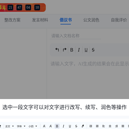
21
:
47
:
03
.
98
整改方案
发言材料
倡议书
公文润色
自我评价
选中一段文字可以对文字进行改写、续写、润色等操作