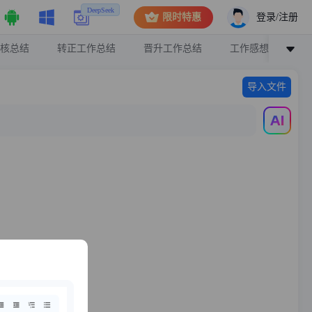
DeepSeek
登录/注册
限时特惠
核总结
转正工作总结
晋升工作总结
工作感想
辞
导入文件