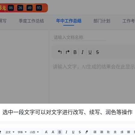
06
:
26
:
49
.
75
撰写
季度工作总结
年中工作总结
部门计划
工作考
选中一段文字可以对文字进行改写、续写、润色等操作