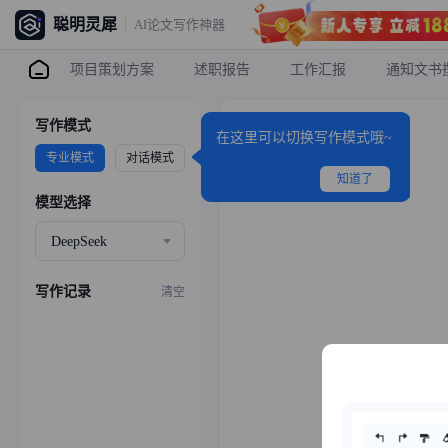
聪明灵犀
AI论文写作神器
作方案
项目策划方案
述职报告
工作汇报
通知文书
写作模式
在这里可以切换写作模式哦~
专业模式
对话模式
知道了
模型选择
DeepSeek
写作记录
清空